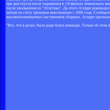
три дня спустя после поражения в 1/8 финала чемпионата ми
после увольнения из "Атлетико". Да этого Агирре руководи
пятым по счету тренером мексиканцев с 2006 года. Сообщало
высокооплачиваемых наставников сборных. Агирре признался,
"Все, что я делал, было ради блага команды. Только об этом