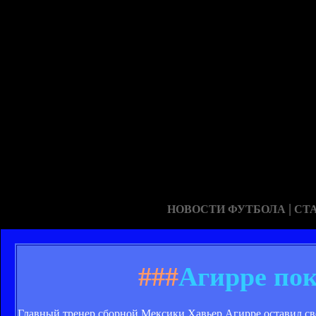
|
НОВОСТИ ФУТБОЛА
СТ
###
Агирре по
Главный тренер сборной Мексики Хавьер Агирре оставил св