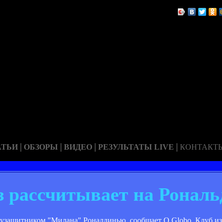
|
|
|
|
АТЬИ
ОБЗОРЫ
ВИДЕО
РЕЗУЛЬТАТЫ LIVE
КОНТАКТ
з рассчитывает на Ронал
олузащитником "Милана" Роналдинью, сообщает O Globo. Клуб и