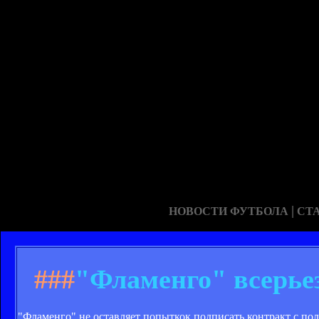
|
НОВОСТИ ФУТБОЛА
СТ
###
"Фламенго" всерье
"Фламенго" не оставляет попыткок подписать контракт с п