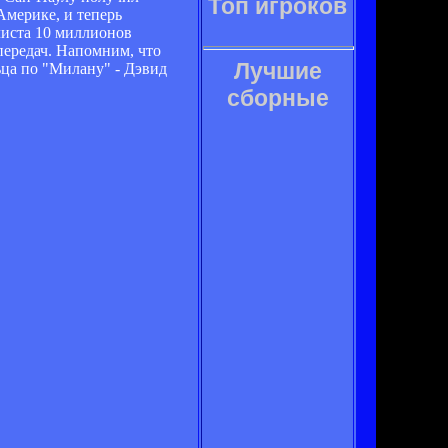
Топ игроков
Америке, и теперь
листа 10 миллионов
передач. Напомним, что
Лучшие
ьца по "Милану" - Дэвид
сборные