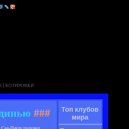
|
Ы
КОТИРОВКИ
Топ клубов
ьдинью
###
мира
з Сан-Паулу получил