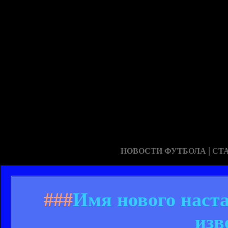
|
НОВОСТИ ФУТБОЛА
СТ
###
Имя нового наст
изв