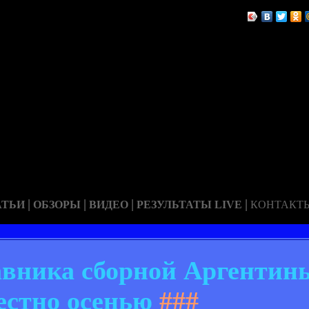
|
|
|
|
АТЬИ
ОБЗОРЫ
ВИДЕО
РЕЗУЛЬТАТЫ LIVE
КОНТАКТ
авника сборной Аргентин
естно осенью
###