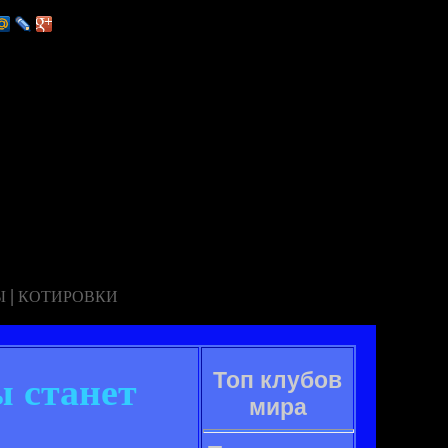
|
Ы
КОТИРОВКИ
Топ клубов
ы станет
мира