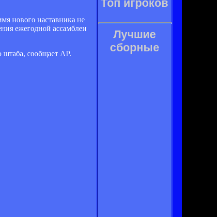
Топ игроков
мя нового наставника не
ения ежегодной ассамблеи
Лучшие
сборные
о штаба, сообщает AP.