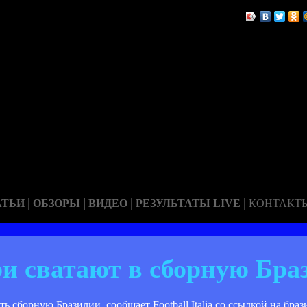
|
|
|
|
АТЬИ
ОБЗОРЫ
ВИДЕО
РЕЗУЛЬТАТЫ LIVE
КОНТАКТ
и сватают в сборную Бра
сборную Бразилии, сообщает Football Italia со ссылкой на браз