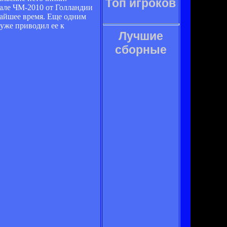
Топ игроков
але ЧМ-2010 от Голландии
ижайшее время. Еще одним
уже приводил ее к
Лучшие
сборные