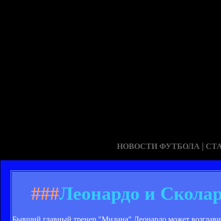
|
НОВОСТИ ФУТБОЛА
СТ
###
Леонардо и Сколар
Бывший главный тренер "Милана" Леонардо может возглавить 