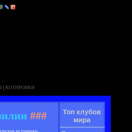
|
Ы
КОТИРОВКИ
Топ клубов
зилии
###
мира
ильские источники.