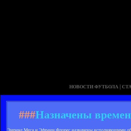
|
НОВОСТИ ФУТБОЛА
СТ
###
Назначены времен
Энрике Меса и Эфраин Флорес назначены исполняющими обяз