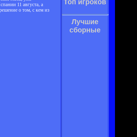
Топ игроков
пании 11 августа, а
ешение о том, с кем из
Лучшие
сборные