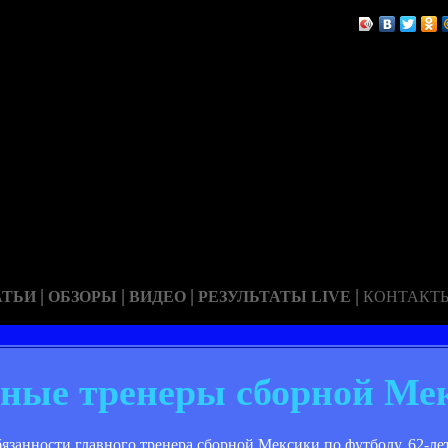
|
|
|
|
АТЬИ
ОБЗОРЫ
ВИДЕО
РЕЗУЛЬТАТЫ LIVE
КОНТАКТ
ные тренеры сборной Ме
анности главного тренера сборной Мексики по футболу. 62-ле