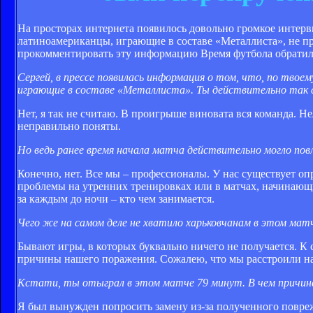
На просторах интернета появилось довольно громкое интер
латиноамериканцы, играющие в составе «Металлиста», не пр
прокомментировать эту информацию Время футбола обратил
Сергей, в прессе появилась информация о том, что, по тво
играющие в составе «Металлиста». Ты действительно так
Нет, я так не считаю. В проигрыше виновата вся команда. Н
неправильно поняты.
Но ведь ранее время начала матча действительно могло по
Конечно, нет. Все мы – профессионалы. У нас существует оп
проблемы на утренних тренировках или в матчах, начинающи
за каждым до ночи – кто чем занимается.
Чего же на самом деле не хватило харьковчанам в этом мат
Бывают игры, в которых буквально ничего не получается. К 
причины нашего поражения. Сожалею, что мы расстроили н
Кстати, ты отыграл в этом матче 79 минут. В чем причин
Я был вынужден попросить замену из-за полученного повре