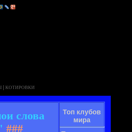
|
Ы
КОТИРОВКИ
Топ клубов
ои слова
мира
"
###