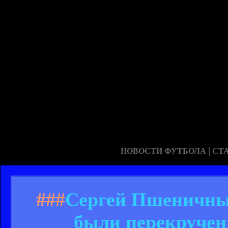
|
НОВОСТИ ФУТБОЛА
СТ
###
Сергей Пшеничных
были перекручен