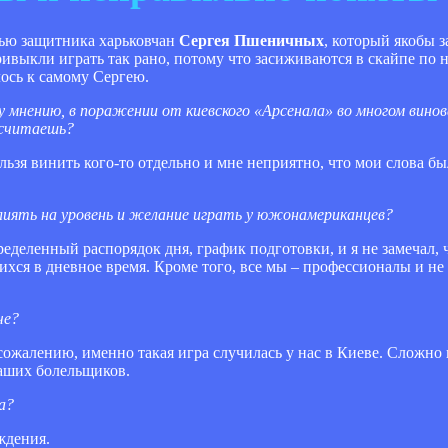
вью защитника харьковчан
Сергея Пшеничных
, который якобы з
ивыкли играть так рано, потому что засиживаются в скайпе по 
ось к самому Сергею.
ему мнению, в поражении от киевского «Арсенала» во многом ви
 считаешь?
ельзя винить кого-то отдельно и мне неприятно, что мои слова б
влиять на уровень и желание играть у южонамериканцев?
ределенный распорядок дня, график подготовки, и я не замечал, 
хся в дневное время. Кроме того, все мы – профессионалы и не
че?
сожалению, именно такая игра случилась у нас в Киеве. Сложно 
аших болельщиков.
а?
ждения.