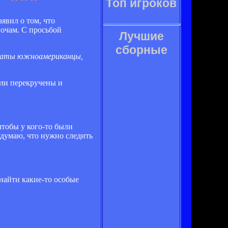
Топ игроков
аявил о том, что
ночам. С просьбой
Лучшие
сборные
новаты южноамериканцы,
ыли перекручены и
чтобы у кого-то были
 думаю, что нужно следить
найти какие-то особые